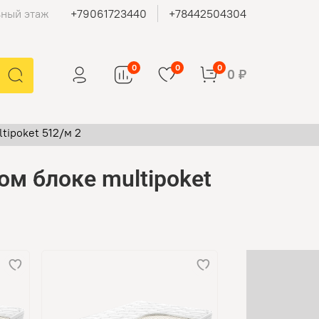
ьный этаж
+79061723440
+78442504304
0
0
0
0 ₽
ipoket 512/м 2
м блоке multipoket