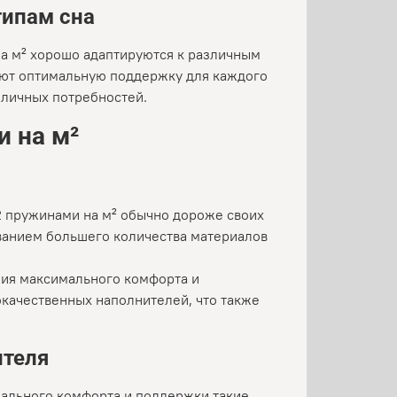
типам сна
на м² хорошо адаптируются к различным
ивают оптимальную поддержку для каждого
зличных потребностей.
 на м²
12 пружинами на м² обычно дороже своих
ованием большего количества материалов
ния максимального комфорта и
качественных наполнителей, что также
ителя
мального комфорта и поддержки такие