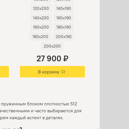
120х200
140х190
140х200
160х190
160х200
180х190
180х200
200х190
200х200
27 900 ₽
В корзину
с пружинным блоком плотностью 512
качественными и часто выбираются для
ем каждый аспект в деталях.