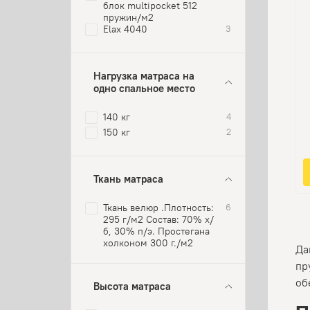
блок multipocket 512
пружин/м2
Elax 4040
3
Нагрузка матраса на
одно спальное место
140 кг
4
150 кг
2
Ткань матраса
Ткань велюр .Плотность:
6
295 г/м2 Состав: 70% х/
б, 30% п/э. Простегана
холконом 300 г./м2
Да
пр
об
Высота матраса