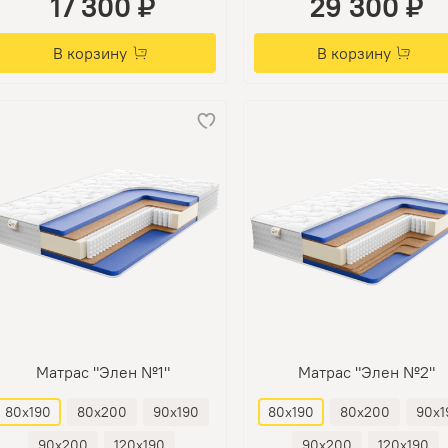
17 300 ₽
29 300 ₽
В корзину
В корзину
Матрас "Элен №1"
Матрас "Элен №2"
80х190
80х200
90х190
80х190
80х200
90х1
90х200
120х190
90х200
120х190