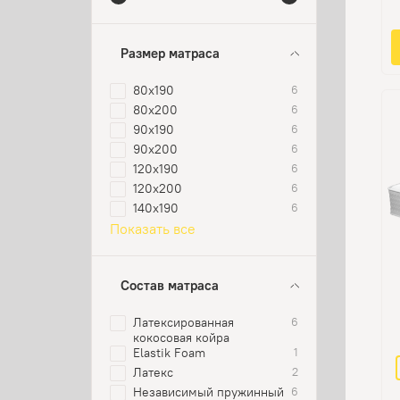
Размер матраса
80х190
6
80х200
6
90х190
6
90х200
6
120х190
6
120х200
6
140х190
6
Показать все
Состав матраса
Латексированная
6
кокосовая койра
Elastik Foam
1
Латекс
2
Независимый пружинный
6