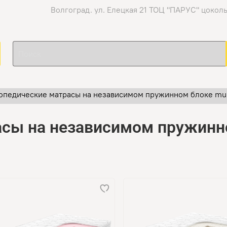
Волгоград. ул. Елецкая 21 ТОЦ "ПАРУС" цокол
опедические матрасы на независимом пружинном блоке mult
сы на независимом пружинно