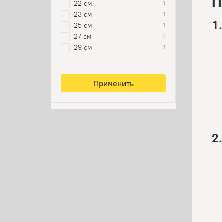
П
22 см
1
23 см
1
1
25 см
1
27 см
2
29 см
1
Применить
2