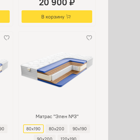
20 900 ₽
В корзину
Матрас "Элен №3"
90
80х190
80х200
90х190
90х200
120х190