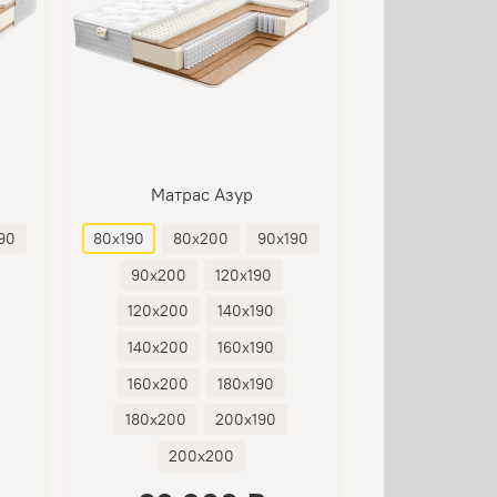
Матрас Азур
90
80х190
80х200
90х190
90х200
120х190
120х200
140х190
140х200
160х190
160х200
180х190
180х200
200х190
200х200